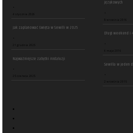
językowych
•
•
4 stycznia 2026
8 września 2016
Jak zaplanować święta w Sewilli w 2025
Długi weekend i 
•
•
21 grudnia 2025
6 maja 2016
Najważniejsze zabytki Andaluzji
Sewilla w jeden 
•
•
25 czerwca 2025
2 września 2015