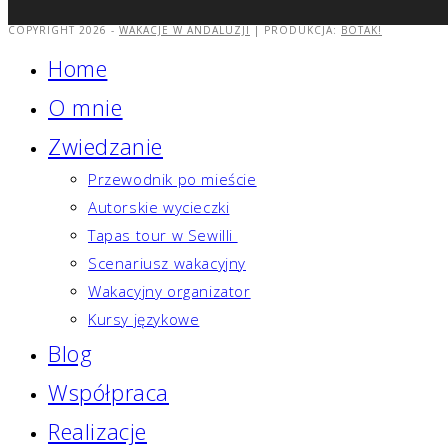
COPYRIGHT 2026 -
WAKACJE W ANDALUZJI
| PRODUKCJA:
BOTAK!
Home
O mnie
Zwiedzanie
Przewodnik po mieście
Autorskie wycieczki
Tapas tour w Sewilli
Scenariusz wakacyjny
Wakacyjny organizator
Kursy językowe
Blog
Współpraca
Realizacje