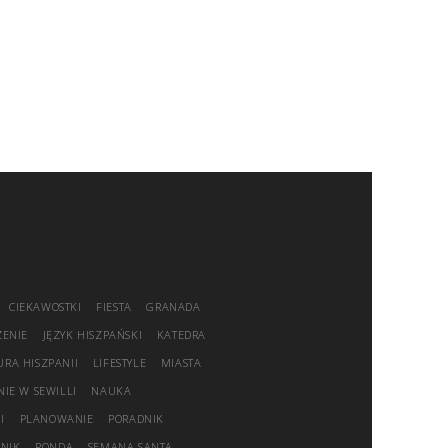
CIEKAWOSTKI
FIESTA
GRANADA
ZENIE
JĘZYK HISZPAŃSKI
KATEDRA
URA HISZPANII
LIFESTYLE
MIASTA
IE W SEWILLI
NAUKA
I
PLANOWANIE
PORADNIK
NIK
RONDA
SEMANA SANTA