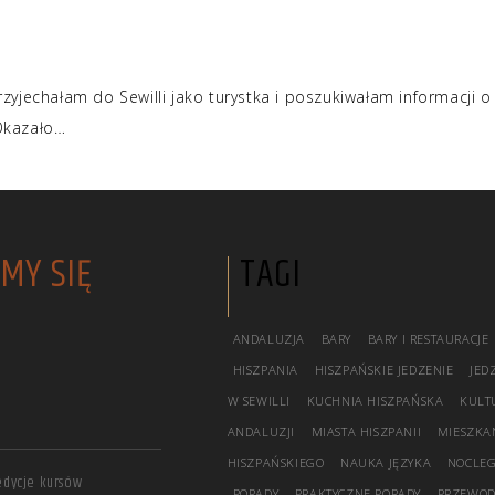
jechałam do Sewilli jako turystka i poszukiwałam informacji o
 Okazało…
MY SIĘ
TAGI
ANDALUZJA
BARY
BARY I RESTAURACJE
HISZPANIA
HISZPAŃSKIE JEDZENIE
JED
W SEWILLI
KUCHNIA HISZPAŃSKA
KULT
ANDALUZJI
MIASTA HISZPANII
MIESZKAN
HISZPAŃSKIEGO
NAUKA JĘZYKA
NOCLEG
edycje kursów
PORADY
PRAKTYCZNE PORADY
PRZEWOD