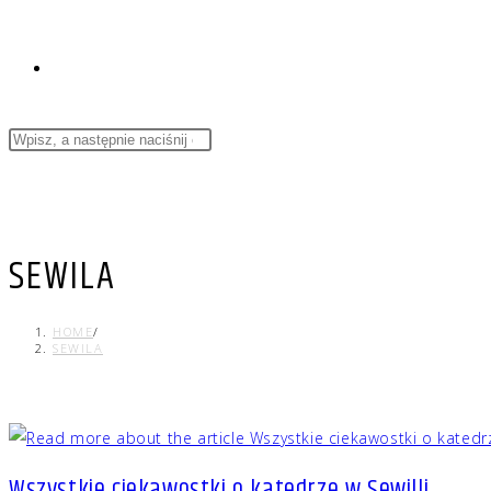
SEWILA
HOME
/
SEWILA
Wszystkie ciekawostki o katedrze w Sewilli