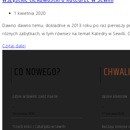
1 kwietnia 2020
Dawno dawno temu, dokładnie w 2013 roku po raz pierwszy przy
różnych zabytkach, w tym również na temat Katedry w Sewilli.
Czytaj dalej
CO NOWEGO?
CHWALI
Gdzie w Sewilli zjeść Paelle
Opinie klientów
•
•
18 czerwca 2026
17 czerwca 2018
Trzech Króli i Cabalgata w Sewilli
Ruszają kolejne 