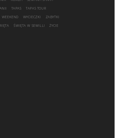
ANII
TAPAS
TAPAS TOUR
WEEKEND
WYCIECZKI
ZABYTKI
WIĘTA
ŚWIĘTA W SEWILLI
ŻYCIE