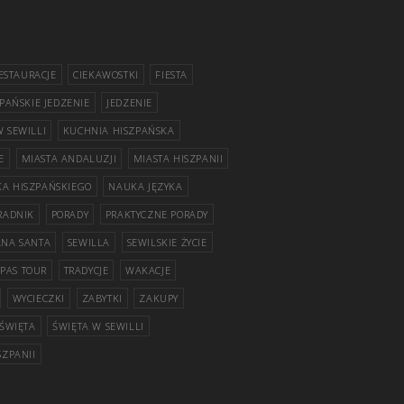
RESTAURACJE
CIEKAWOSTKI
FIESTA
PAŃSKIE JEDZENIE
JEDZENIE
 SEWILLI
KUCHNIA HISZPAŃSKA
E
MIASTA ANDALUZJI
MIASTA HISZPANII
A HISZPAŃSKIEGO
NAUKA JĘZYKA
RADNIK
PORADY
PRAKTYCZNE PORADY
NA SANTA
SEWILLA
SEWILSKIE ŻYCIE
APAS TOUR
TRADYCJE
WAKACJE
WYCIECZKI
ZABYTKI
ZAKUPY
ŚWIĘTA
ŚWIĘTA W SEWILLI
SZPANII