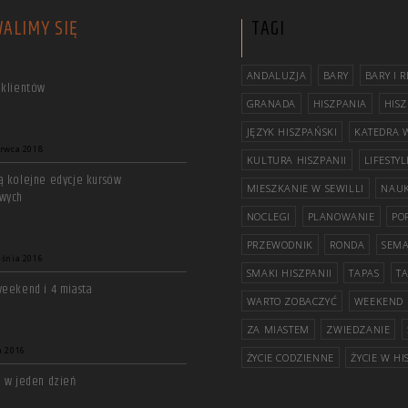
ALIMY SIĘ
TAGI
ANDALUZJA
BARY
BARY I 
 klientów
GRANADA
HISZPANIA
HISZ
JĘZYK HISZPAŃSKI
KATEDRA W
erwca 2018
KULTURA HISZPANII
LIFESTYL
ą kolejne edycje kursów
MIESZKANIE W SEWILLI
NAUK
wych
NOCLEGI
PLANOWANIE
PO
PRZEWODNIK
RONDA
SEMA
eśnia 2016
SMAKI HISZPANII
TAPAS
T
weekend i 4 miasta
WARTO ZOBACZYĆ
WEEKEND
ZA MIASTEM
ZWIEDZANIE
a 2016
ŻYCIE CODZIENNE
ŻYCIE W HI
a w jeden dzień