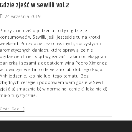
Gdzie zjeść w Sewilli vol.2
24 września 2019
Poczytacie dziś o jedzeniu i o tym gdzie je
konsumować w Sewilli, jeśli jesteście tu na krótki
weekend. Poczytacie też o pysznych, soczystych i
aromatycznych daniach, które sprawią, że nie
będziecie chcieli stąd wyjeżdżać. Takim ociekającymi
panierką i sosami z dodatkiem wina Pedro Ximenez
w towarzystwie tinto de verano lub dobrego Rioja.
Ahh jedzenie, kto nie lubi tego tematu. Bez
zbędnych ceregieli podpowiem wam gdzie w Sewilli
zjeść a) smacznie b) w normalnej cenie c) lokalnie d)
mało turystycznie.
Czytaj Dalej