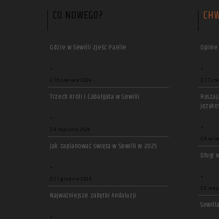
CO NOWEGO?
CHW
Gdzie w Sewilli zjeść Paelle
Opinie
•
•
18 czerwca 2026
17 cz
Trzech Króli i Cabalgata w Sewilli
Ruszaj
języko
•
•
4 stycznia 2026
8 wrz
Jak zaplanować święta w Sewilli w 2025
Długi 
•
•
21 grudnia 2025
6 maj
Najważniejsze zabytki Andaluzji
Sewill
•