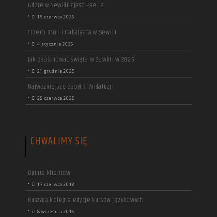
Gdzie w Sewilli zjeść Paelle
•
18 czerwca 2026
Trzech Króli i Cabalgata w Sewilli
•
4 stycznia 2026
Jak zaplanować święta w Sewilli w 2025
•
21 grudnia 2025
Najważniejsze zabytki Andaluzji
•
25 czerwca 2025
CHWALIMY SIĘ
Opinie klientów
•
17 czerwca 2018
Ruszają kolejne edycje kursów językowych
•
8 września 2016