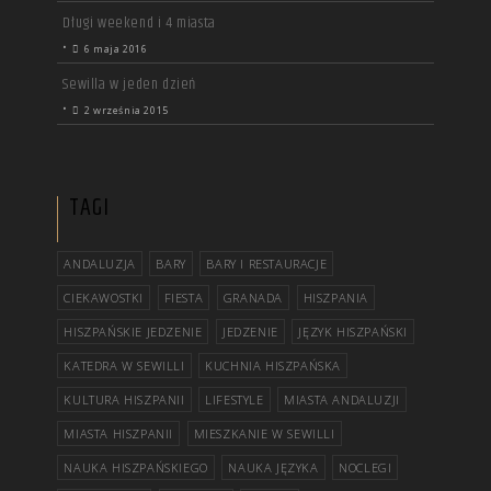
Długi weekend i 4 miasta
•
6 maja 2016
Sewilla w jeden dzień
•
2 września 2015
TAGI
ANDALUZJA
BARY
BARY I RESTAURACJE
CIEKAWOSTKI
FIESTA
GRANADA
HISZPANIA
HISZPAŃSKIE JEDZENIE
JEDZENIE
JĘZYK HISZPAŃSKI
KATEDRA W SEWILLI
KUCHNIA HISZPAŃSKA
KULTURA HISZPANII
LIFESTYLE
MIASTA ANDALUZJI
MIASTA HISZPANII
MIESZKANIE W SEWILLI
NAUKA HISZPAŃSKIEGO
NAUKA JĘZYKA
NOCLEGI