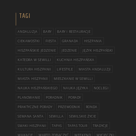
TAGI
ANDALUZJA
BARY
BARY I RESTAURACJE
CIEKAWOSTKI
FIESTA
GRANADA
HISZPANIA
HISZPAŃSKIE JEDZENIE
JEDZENIE
JĘZYK HISZPAŃSKI
KATEDRA W SEWILLI
KUCHNIA HISZPAŃSKA
KULTURA HISZPANII
LIFESTYLE
MIASTA ANDALUZJI
MIASTA HISZPANII
MIESZKANIE W SEWILLI
NAUKA HISZPAŃSKIEGO
NAUKA JĘZYKA
NOCLEGI
PLANOWANIE
PORADNIK
PORADY
PRAKTYCZNE PORADY
PRZEWODNIK
RONDA
SEMANA SANTA
SEWILLA
SEWILSKIE ŻYCIE
SMAKI HISZPANII
TAPAS
TAPAS TOUR
TRADYCJE
WAKACJE
WARTO ZOBACZYĆ
WEEKEND
WYCIECZKI