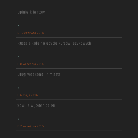
Opinie klientów
•
17 czerwca 2018
Ruszają kolejne edycje kursów językowych
•
8 września 2016
Długi weekend i 4 miasta
•
6 maja 2016
Sewilla w jeden dzień
•
2 września 2015