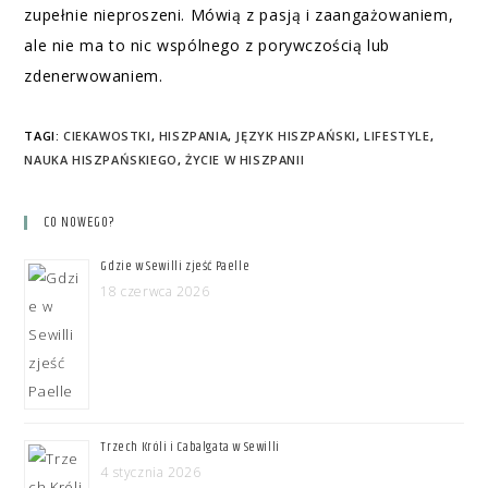
zupełnie nieproszeni. Mówią z pasją i zaangażowaniem,
ale nie ma to nic wspólnego z porywczością lub
zdenerwowaniem.
TAGI
:
CIEKAWOSTKI
,
HISZPANIA
,
JĘZYK HISZPAŃSKI
,
LIFESTYLE
,
NAUKA HISZPAŃSKIEGO
,
ŻYCIE W HISZPANII
CO NOWEGO?
Gdzie w Sewilli zjeść Paelle
18 czerwca 2026
Trzech Króli i Cabalgata w Sewilli
4 stycznia 2026