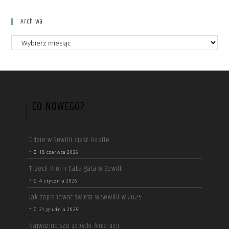
Archiwa
CO NOWEGO?
Gdzie w Sewilli zjeść Paelle
•
18 czerwca 2026
Trzech Króli i Cabalgata w Sewilli
•
4 stycznia 2026
Jak zaplanować święta w Sewilli w 2025
•
21 grudnia 2025
Najważniejsze zabytki Andaluzji