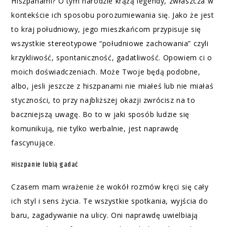
Hiszpanami? O tym narodzie krążą legendy, zwłaszcza w
kontekście ich sposobu porozumiewania się. Jako że jest
to kraj południowy, jego mieszkańcom przypisuje się
wszystkie stereotypowe “południowe zachowania” czyli
krzykliwość, spontaniczność, gadatliwość. Opowiem ci o
moich doświadczeniach. Może Twoje będą podobne,
albo, jesli jeszcze z hiszpanami nie miałeś lub nie miałaś
styczności, to przy najbliższej okazji zwrócisz na to
baczniejszą uwagę. Bo to w jaki sposób ludzie się
komunikują, nie tylko werbalnie, jest naprawdę
fascynujące.
Hiszpanie lubią gadać
Czasem mam wrażenie że wokół rozmów kręci się cały
ich styl i sens życia. Te wszystkie spotkania, wyjścia do
baru, zagadywanie na ulicy. Oni naprawdę uwielbiają