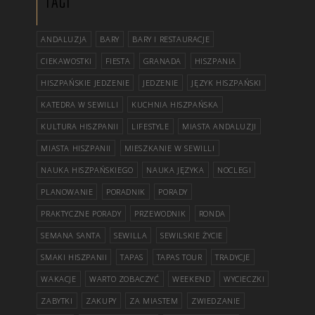
TAGI
ANDALUZJA
BARY
BARY I RESTAURACJE
CIEKAWOSTKI
FIESTA
GRANADA
HISZPANIA
HISZPAŃSKIE JEDZENIE
JEDZENIE
JĘZYK HISZPAŃSKI
KATEDRA W SEWILLI
KUCHNIA HISZPAŃSKA
KULTURA HISZPANII
LIFESTYLE
MIASTA ANDALUZJI
MIASTA HISZPANII
MIESZKANIE W SEWILLI
NAUKA HISZPAŃSKIEGO
NAUKA JĘZYKA
NOCLEGI
PLANOWANIE
PORADNIK
PORADY
PRAKTYCZNE PORADY
PRZEWODNIK
RONDA
SEMANA SANTA
SEWILLA
SEWILSKIE ŻYCIE
SMAKI HISZPANII
TAPAS
TAPAS TOUR
TRADYCJE
WAKACJE
WARTO ZOBACZYĆ
WEEKEND
WYCIECZKI
ZABYTKI
ZAKUPY
ZA MIASTEM
ZWIEDZANIE